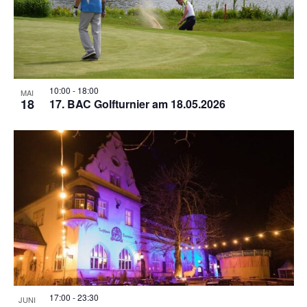
10:00
-
18:00
MAI
18
17. BAC Golfturnier am 18.05.2026
17:00
-
23:30
JUNI