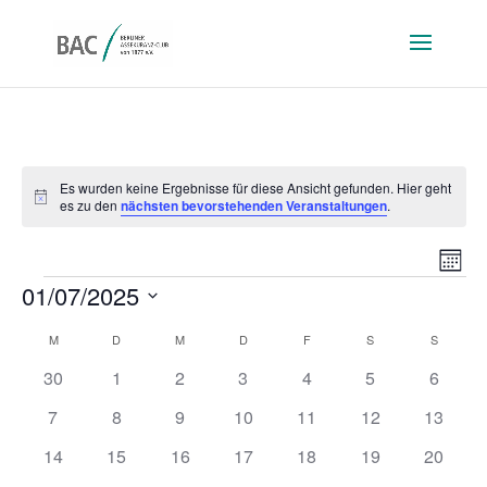
Es wurden keine Ergebnisse für diese Ansicht gefunden. Hier geht
Hinweis
es zu den
nächsten bevorstehenden Veranstaltungen
.
Ansi
Ver
Monat
Ans
Navi
Veranstaltungen
01/07/2025
Nav
Datum
Kalender
M
MONTAG
D
DIENSTAG
M
MITTWOCH
D
DONNERSTAG
F
FREITAG
S
SAMSTAG
S
SONNT
wählen.
von
0
0
0
0
0
0
0
30
1
2
3
4
5
6
Veranstaltungen
Veranstaltungen
Veranstaltungen
Veranstaltungen
Veranstaltungen
Veranstaltungen
Veranstaltunge
Veranst
0
0
0
0
0
0
0
7
8
9
10
11
12
13
Veranstaltungen
Veranstaltungen
Veranstaltungen
Veranstaltungen
Veranstaltungen
Veranstaltungen
Veranst
0
0
0
0
0
0
0
14
15
16
17
18
19
20
Veranstaltungen
Veranstaltungen
Veranstaltungen
Veranstaltungen
Veranstaltungen
Veranstaltungen
Veranst