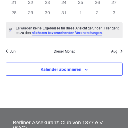
0
0
0
0
0
0
0
21
22
23
24
25
26
27
Veranstaltungen
Veranstaltungen
Veranstaltungen
Veranstaltungen
Veranstaltungen
Veranstaltungen
Veranst
0
0
0
0
0
0
0
28
29
30
31
1
2
3
Veranstaltungen
Veranstaltungen
Veranstaltungen
Veranstaltungen
Veranstaltungen
Veranstaltunge
Veranst
Es wurden keine Ergebnisse für diese Ansicht gefunden. Hier geht
Hinweis
es zu den
nächsten bevorstehenden Veranstaltungen
.
Juni
Dieser Monat
Aug.
Kalender abonnieren
Berliner Assekuranz-Club von 1877 e.V.
(BAC)