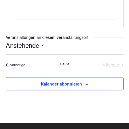
Veranstaltungen an diesem veranstaltungsort
Anstehende
Datum
wählen.
Heute
Nächste
Veranstaltungen
Vorherige
Veransta
Kalender abonnieren