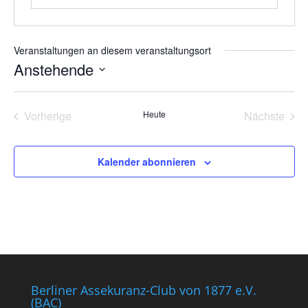
Veranstaltungen an diesem veranstaltungsort
Anstehende
Datum
wählen.
Vorherige
Heute
Nächste
Veranstaltungen
Veransta
Kalender abonnieren
Berliner Assekuranz-Club von 1877 e.V.
(BAC)