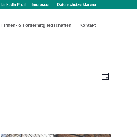
LinkedIn-Profil
Impressum
Datenschutzerklärung
Firmen- & Fördermitgliedschaften
Kontakt
Ansichten-
Veranstalt
Tag
Ansichten-
Navigation
Navigation