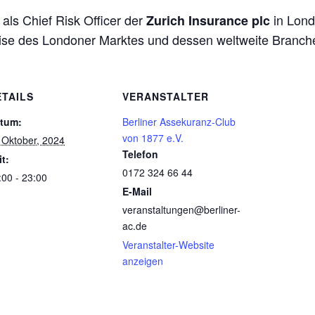
 als Chief Risk Officer der
in Londo
Zurich Insurance plc
weise des Londoner Marktes und dessen weltweite Branch
ETAILS
VERANSTALTER
tum:
Berliner Assekuranz-Club
von 1877 e.V.
 Oktober, 2024
Telefon
it:
0172 324 66 44
:00 - 23:00
E-Mail
veranstaltungen@berliner-
ac.de
Veranstalter-Website
anzeigen